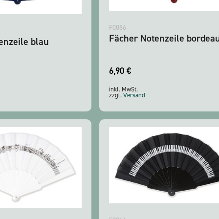
F0086
Fächer Notenzeile bordea
enzeile blau
6,90
€
inkl. MwSt.
zzgl.
Versand