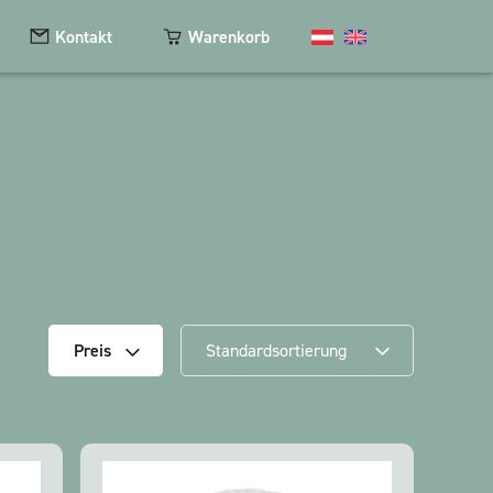
Kontakt
Warenkorb
Kosmetik
Magnete
Schlüsselanhänger
Textilien
Standardsortierung
Preis
The Heart Bear