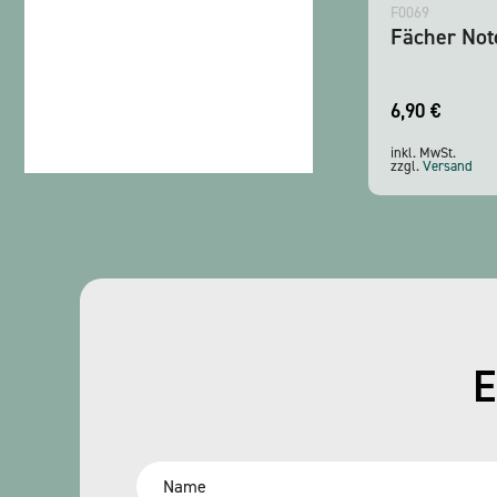
F0069
Fächer Not
6,90
€
inkl. MwSt.
zzgl.
Versand
E
Name