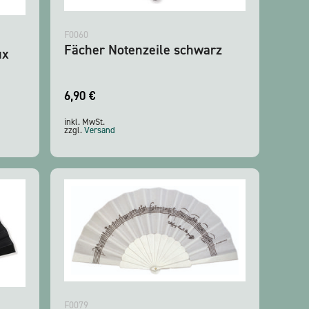
F0060
Fächer Notenzeile schwarz
ux
6,90
€
inkl. MwSt.
zzgl.
Versand
F0079