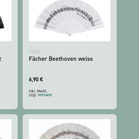
F0084
z
Fächer Beethoven weiss
6,90
€
inkl. MwSt.
zzgl.
Versand