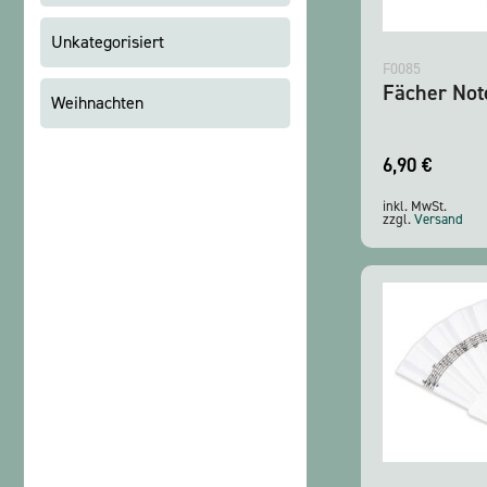
Unkategorisiert
F0085
Fächer Not
Weihnachten
6,90
€
inkl. MwSt.
zzgl.
Versand