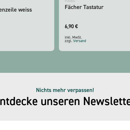
F0064
Fächer Tastatur
enzeile weiss
6,90
€
inkl. MwSt.
zzgl.
Versand
Nichts mehr verpassen!
ntdecke unseren Newslett