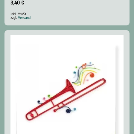
3,40
€
inkl. MwSt.
zzgl.
Versand