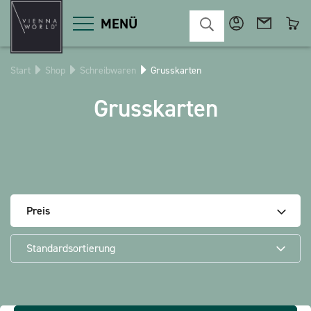
MENÜ
Start
Shop
Schreibwaren
Grusskarten
Produktgruppen
Grusskarten
Deko
Diverses
Kosmetik
Küche
Macart
Magnete
Pins
POS
Preis
Schlüsselanhänger
Schreibwaren
Standardsortierung
Spiele / Kinder
Textilien
Weihnachten
bauxili
The Heart Bear
Stringlies