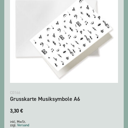
C0166
Grusskarte Musiksymbole A6
3,30
€
inkl. MwSt.
zzgl.
Versand