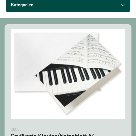
Alle Produkte anzeigen
Kategorien
C0055
Grußkarte Klavier/Notenblatt A6