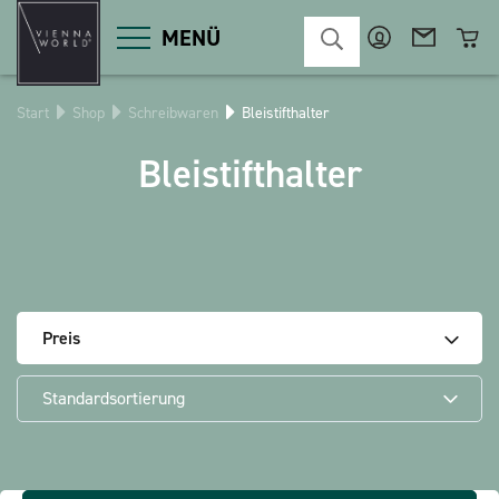
MENÜ
Start
Shop
Schreibwaren
Bleistifthalter
Produktgruppen
Bleistifthalter
Deko
Diverses
Kosmetik
Küche
Macart
Magnete
Pins
POS
Preis
Schlüsselanhänger
Schreibwaren
Standardsortierung
Spiele / Kinder
Textilien
Weihnachten
bauxili
The Heart Bear
Stringlies