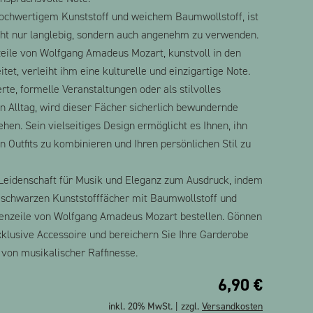
hochwertigem Kunststoff und weichem Baumwollstoff, ist
cht nur langlebig, sondern auch angenehm zu verwenden.
eile von Wolfgang Amadeus Mozart, kunstvoll in den
tet, verleiht ihm eine kulturelle und einzigartige Note.
rte, formelle Veranstaltungen oder als stilvolles
n Alltag, wird dieser Fächer sicherlich bewundernde
iehen. Sein vielseitiges Design ermöglicht es Ihnen, ihn
 Outfits zu kombinieren und Ihren persönlichen Stil zu
 Leidenschaft für Musik und Eleganz zum Ausdruck, indem
n schwarzen Kunststofffächer mit Baumwollstoff und
enzeile von Wolfgang Amadeus Mozart bestellen. Gönnen
exklusive Accessoire und bereichern Sie Ihre Garderobe
von musikalischer Raffinesse.
6,90
€
inkl. 20% MwSt. | zzgl.
Versandkosten