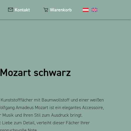
Kontakt
Warenkorb
Kosmetik
Magnete
 Mozart schwarz
Schlüsselanhänger
Textilien
The Heart Bear
Kunststofffächer mit Baumwollstoff und einer weißen
olfgang Amadeus Mozart ist ein elegantes Accessoire,
r Musik und Ihren Stil zum Ausdruck bringt.
 Liebe zum Detail, verleiht dieser Fächer Ihrer
nspruchsvolle Note.