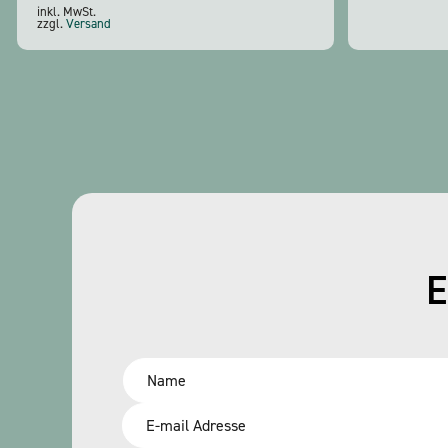
inkl. MwSt.
zzgl.
Versand
E
Name
*
Email
*