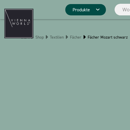
Produkte
Produktgrupp
Start
Shop
Textilien
Fächer
Fächer Mozart schwarz
Deko
Küche
Pins
Schreibwaren
Weihnachten
Stringlies