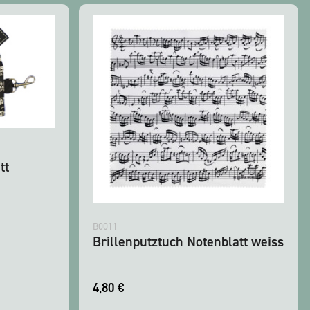
tt
B0011
Brillenputztuch Notenblatt weiss
4,80
€