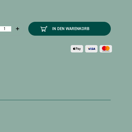
ächer
IN DEN WARENKORB
Mozart
schwarz
Menge