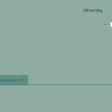
230 vorrätig
F
ezensionen (0)