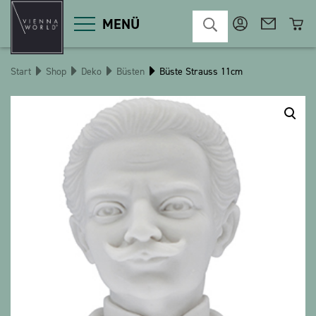
MENÜ
Start
Shop
Deko
Büsten
Büste Strauss 11cm
Produktgruppen
Deko
Diverses
Kosmetik
Küche
Macart
Magnete
Pins
POS
Schlüsselanhänger
Schreibwaren
Spiele / Kinder
Textilien
Weihnachten
bauxili
The Heart Bear
Stringlies