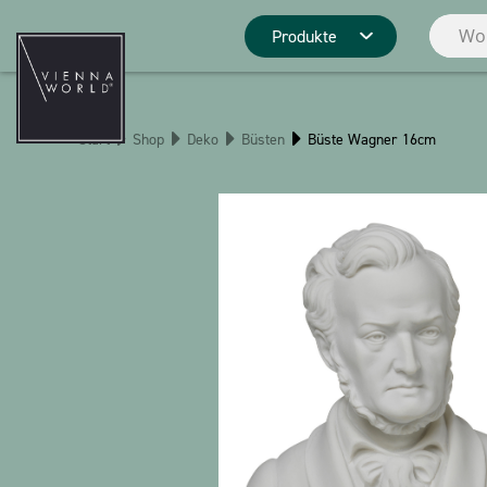
Produkte
Produktgrupp
Start
Shop
Deko
Büsten
Büste Wagner 16cm
Deko
Küche
Pins
Schreibwaren
Weihnachten
Stringlies