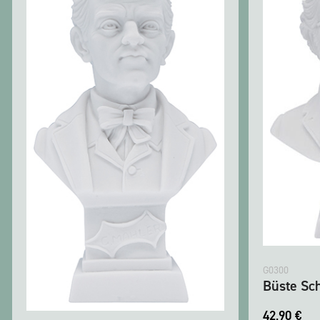
G0300
Büste Sc
42,90
€