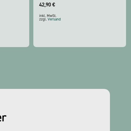
42,90
€
inkl. MwSt.
zzgl.
Versand
er