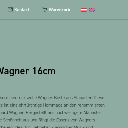
Kontakt
Warenkorb
Kosmetik
Magnete
Wagner 16cm
Schlüsselanhänger
Textilien
The Heart Bear
sere eindrucksvolle Wagner-Büste aus Alabaster! Diese
te ist eine ehrfürchtige Hommage an den renommierten
ard Wagner. Hergestellt aus hochwertigem Alabaster,
ose Schönheit aus und fängt die Essenz von Wagners
be ein. Ideal für Liebhaber klassischer Musik und