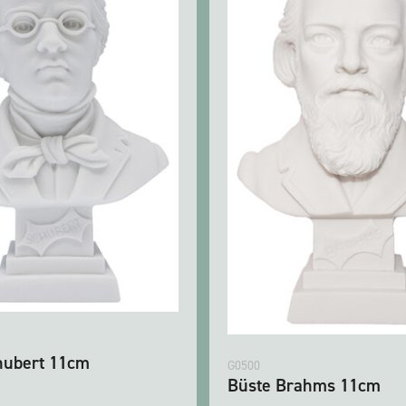
hubert 11cm
G0500
Büste Brahms 11cm