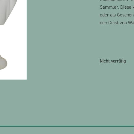
Sammler. Diese k
oder als Geschenk
den Geist von Wa
Nicht vorrätig