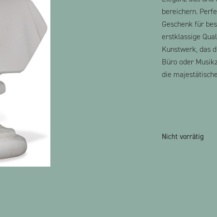
bereichern. Perf
Geschenk für bes
erstklassige Qua
Kunstwerk, das d
Büro oder Musikz
die majestätisch
Nicht vorrätig