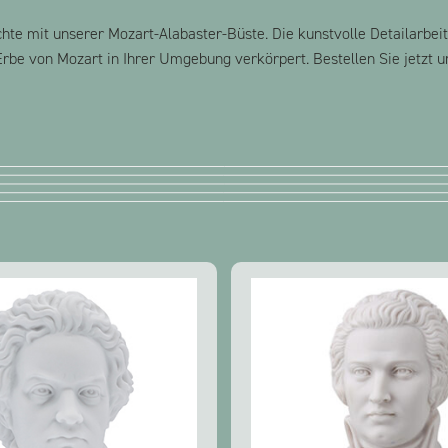
hte mit unserer Mozart-Alabaster-Büste. Die kunstvolle Detailarbeit
be von Mozart in Ihrer Umgebung verkörpert. Bestellen Sie jetzt un