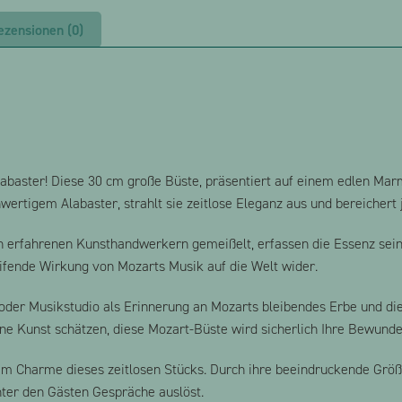
ezensionen (0)
abaster! Diese 30 cm große Büste, präsentiert auf einem edlen Ma
wertigem Alabaster, strahlt sie zeitlose Eleganz aus und bereichert
von erfahrenen Kunsthandwerkern gemeißelt, erfassen die Essenz sei
reifende Wirkung von Mozarts Musik auf die Welt wider.
oder Musikstudio als Erinnerung an Mozarts bleibendes Erbe und die 
eine Kunst schätzen, diese Mozart-Büste wird sicherlich Ihre Bewund
 Charme dieses zeitlosen Stücks. Durch ihre beeindruckende Größe
ter den Gästen Gespräche auslöst.