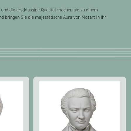
 und die erstklassige Qualität machen sie zu einem
d bringen Sie die majestätische Aura von Mozart in Ihr