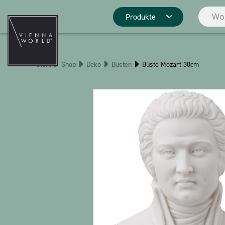
Produkte
Produktgrupp
Start
Shop
Deko
Büsten
Büste Mozart 30cm
Deko
Küche
Pins
Schreibwaren
Weihnachten
Stringlies