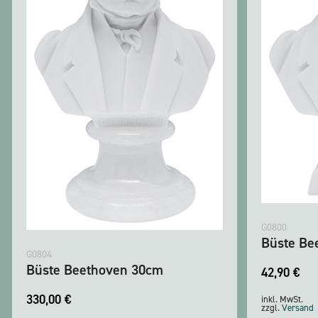
G0800
Büste Be
G0804
Büste Beethoven 30cm
42,90
€
330,00
€
inkl. MwSt.
zzgl.
Versand