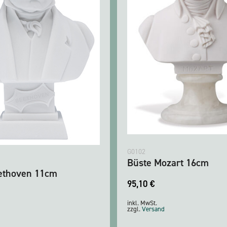
G0102
Büste Mozart 16cm
ethoven 11cm
95,10
€
inkl. MwSt.
zzgl.
Versand