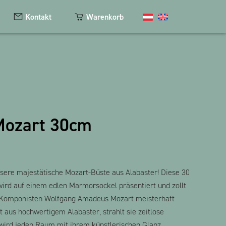
Kontakt
Warenkorb
Kosmetik
Magnete
Mozart 30cm
Schlüsselanhänger
Textilien
The Heart Bear
sere majestätische Mozart-Büste aus Alabaster! Diese 30
ird auf einem edlen Marmorsockel präsentiert und zollt
Komponisten Wolfgang Amadeus Mozart meisterhaft
lt aus hochwertigem Alabaster, strahlt sie zeitlose
wird jeden Raum mit ihrem künstlerischen Glanz