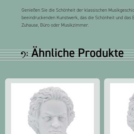
Genießen Sie die Schönheit der klassischen Musikgeschic
beeindruckenden Kunstwerk, das die Schönheit und das Er
Zuhause, Büro oder Musikzimmer.
Ähnliche Produkte