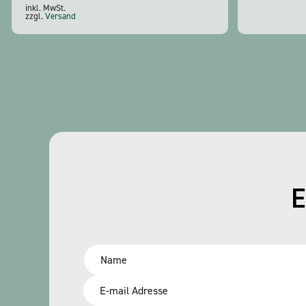
inkl. MwSt.
zzgl.
Versand
E
Name
*
Email
*