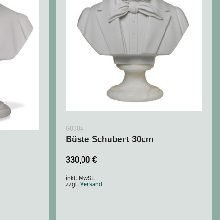
G0304
Büste Schubert 30cm
330,00
€
inkl. MwSt.
zzgl.
Versand