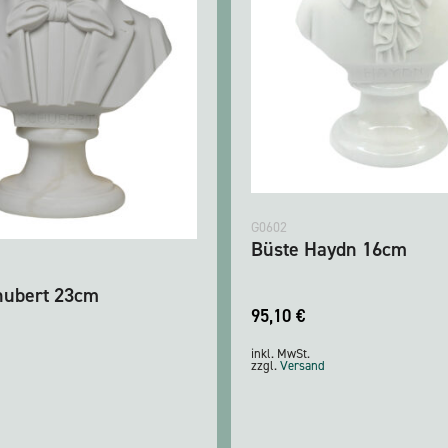
G0602
Büste Haydn 16cm
hubert 23cm
95,10
€
inkl. MwSt.
zzgl.
Versand