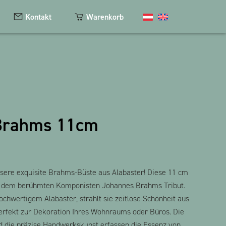
Kontakt
Warenkorb
Kosmetik
Magnete
Brahms 11cm
Schlüsselanhänger
Textilien
The Heart Bear
sere exquisite Brahms-Büste aus Alabaster! Diese 11 cm
lt dem berühmten Komponisten Johannes Brahms Tribut.
ochwertigem Alabaster, strahlt sie zeitlose Schönheit aus
perfekt zur Dekoration Ihres Wohnraums oder Büros. Die
nd die präzise Handwerkskunst erfassen die Essenz von