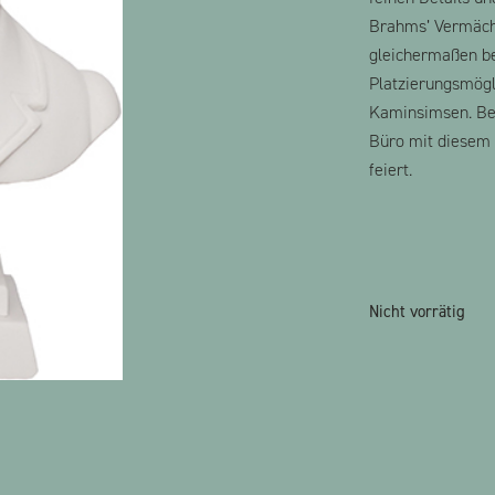
Brahms’ Vermäch
gleichermaßen be
Platzierungsmögl
Kaminsimsen. Bes
Büro mit diesem 
feiert.
Nicht vorrätig