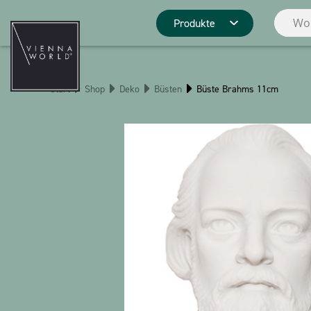
Produkte
Produktgrupp
Start
Shop
Deko
Büsten
Büste Brahms 11cm
Deko
Küche
Pins
Schreibwaren
Weihnachten
Stringlies