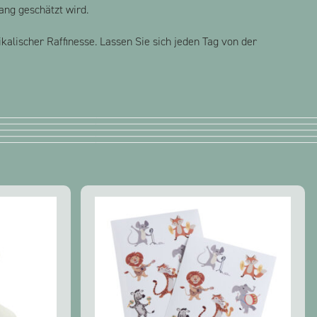
lang geschätzt wird.
alischer Raffinesse. Lassen Sie sich jeden Tag von der