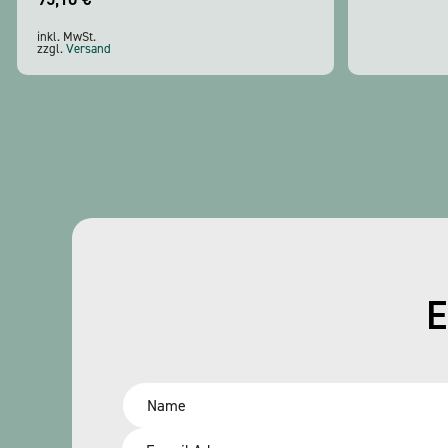
inkl. MwSt.
zzgl.
Versand
E
Name
*
Email