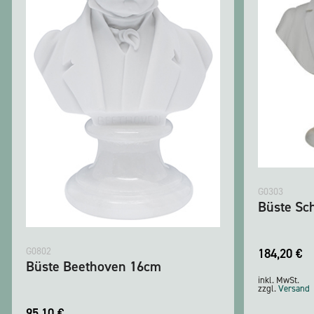
G0303
Büste Sc
G0802
184,20
€
Büste Beethoven 16cm
inkl. MwSt.
zzgl.
Versand
95,10
€