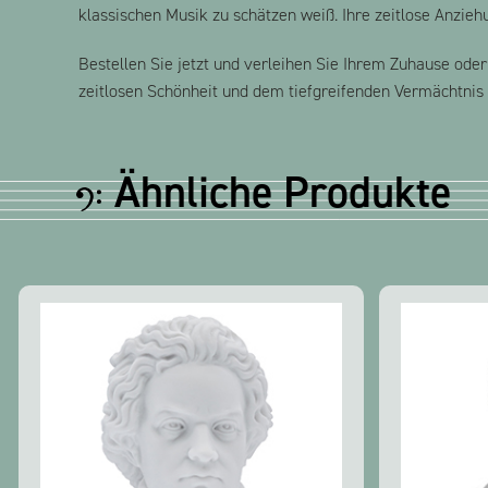
klassischen Musik zu schätzen weiß. Ihre zeitlose Anziehu
Bestellen Sie jetzt und verleihen Sie Ihrem Zuhause ode
zeitlosen Schönheit und dem tiefgreifenden Vermächtnis
Ähnliche Produkte