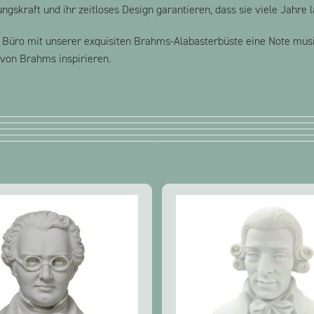
ngskraft und ihr zeitloses Design garantieren, dass sie viele Jahre 
r Büro mit unserer exquisiten Brahms-Alabasterbüste eine Note musik
 von Brahms inspirieren.