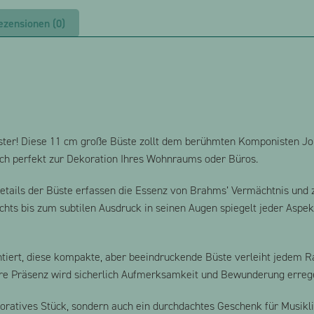
ezensionen (0)
ster! Diese 11 cm große Büste zollt dem berühmten Komponisten Jo
 sich perfekt zur Dekoration Ihres Wohnraums oder Büros.
Details der Büste erfassen die Essenz von Brahms’ Vermächtnis und z
chts bis zum subtilen Ausdruck in seinen Augen spiegelt jeder Aspe
tiert, diese kompakte, aber beeindruckende Büste verleiht jedem R
hre Präsenz wird sicherlich Aufmerksamkeit und Bewunderung erreg
oratives Stück, sondern auch ein durchdachtes Geschenk für Musikl