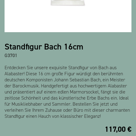
Alle Produkte anzeigen
Standfigur Bach 16cm
G3701
Entdecken Sie unsere exquisite Standfigur von Bach aus
Alabaster! Diese 16 cm große Figur würdigt den berühmten
deutschen Komponisten Johann Sebastian Bach, ein Meister
der Barockmusik. Handgefertigt aus hochwertigem Alabaster
und präsentiert auf einem edlen Marmorsockel, fängt sie die
zeitlose Schönheit und das künstlerische Erbe Bachs ein. Ideal
für Musikliebhaber und Sammler. Bestellen Sie jetzt und
verleihen Sie Ihrem Zuhause oder Büro mit dieser charmanten
Standfigur einen Hauch von klassischer Eleganz!
117,00
€