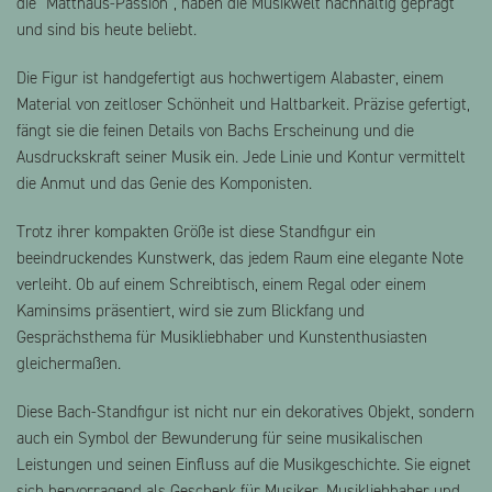
die “Matthäus-Passion”, haben die Musikwelt nachhaltig geprägt
und sind bis heute beliebt.
Die Figur ist handgefertigt aus hochwertigem Alabaster, einem
Material von zeitloser Schönheit und Haltbarkeit. Präzise gefertigt,
fängt sie die feinen Details von Bachs Erscheinung und die
Ausdruckskraft seiner Musik ein. Jede Linie und Kontur vermittelt
die Anmut und das Genie des Komponisten.
Trotz ihrer kompakten Größe ist diese Standfigur ein
beeindruckendes Kunstwerk, das jedem Raum eine elegante Note
verleiht. Ob auf einem Schreibtisch, einem Regal oder einem
Kaminsims präsentiert, wird sie zum Blickfang und
Gesprächsthema für Musikliebhaber und Kunstenthusiasten
gleichermaßen.
Diese Bach-Standfigur ist nicht nur ein dekoratives Objekt, sondern
auch ein Symbol der Bewunderung für seine musikalischen
Leistungen und seinen Einfluss auf die Musikgeschichte. Sie eignet
sich hervorragend als Geschenk für Musiker, Musikliebhaber und