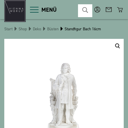
MENÜ
Start
Shop
Deko
Büsten
Standfigur Bach 16cm
Produktgruppen
Deko
Diverses
Kosmetik
Küche
Macart
Magnete
Pins
POS
Schlüsselanhänger
Schreibwaren
Spiele / Kinder
Textilien
Weihnachten
bauxili
The Heart Bear
Stringlies