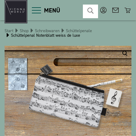
MENÜ
Start
Shop
Schreibwaren
Schüttelpenale
Schüttelpenal Notenblatt weiss de luxe
Produktgruppen
Deko
Diverses
Kosmetik
Küche
Macart
Magnete
Pins
POS
Schlüsselanhänger
Schreibwaren
Spiele / Kinder
Textilien
Weihnachten
bauxili
The Heart Bear
Stringlies