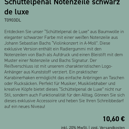
Schüttelpenal Notenzeile schwarz
Alle Produkte anzeigen
de luxe
T0903DL
Entdecken Sie unser “Schüttelpenal de Luxe” aus Baumwolle in
eleganter schwarzer Farbe mit einer weißen Notenzeile aus
Johann Sebastian Bachs “Violinkonzert in A-Moll”. Diese
exklusive Version enthält ein Radiergummi mit den
Notenzeilen von Bach als Aufdruck und einen Bleistift mit dem
Muster einer Notenzeile und Bachs Signatur. Der
Reißverschluss ist mit unserem charakteristischen Logo-
Anhänger aus Kunststoff verziert. Ein praktischer
Karabinerhaken ermöglicht das einfache Anbringen an Taschen
oder Rucksäcken. Perfekt für Musiker, Musikliebhaber und
kreative Köpfe bietet dieses “Schüttelpenal de Luxe” nicht nur
Stil, sondern auch Funktionalität für den Alltag. Gönnen Sie sich
dieses exklusive Accessoire und heben Sie Ihren Schreibbedarf
auf ein neues Niveau!
10,60
€
inkl. 20% MwSt. | zzgl.
Versandkosten