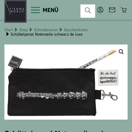
MENÜ
Start
Shop
Schreibwaren
Geschenksets
Schüttelpenal Notenzeile schwarz de luxe
Produktgruppen
Deko
Diverses
Kosmetik
Küche
Macart
Magnete
Pins
POS
Schlüsselanhänger
Schreibwaren
Spiele / Kinder
Textilien
Weihnachten
bauxili
The Heart Bear
Stringlies