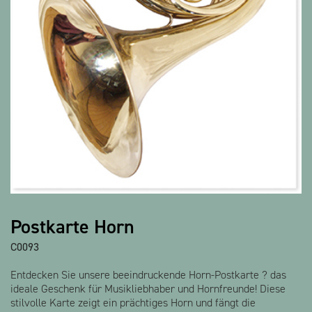
Alle Produkte anzeigen
Postkarte Horn
C0093
Entdecken Sie unsere beeindruckende Horn-Postkarte ? das
ideale Geschenk für Musikliebhaber und Hornfreunde! Diese
stilvolle Karte zeigt ein prächtiges Horn und fängt die