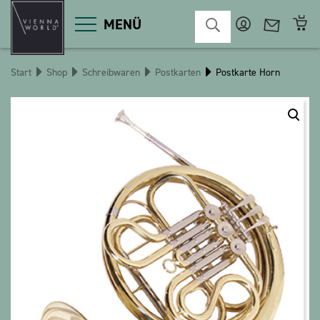
MENÜ
Start
Shop
Schreibwaren
Postkarten
Postkarte Horn
Produktgruppen
Deko
Diverses
Kosmetik
Küche
Macart
Magnete
Pins
POS
Schlüsselanhänger
Schreibwaren
Spiele / Kinder
Textilien
Weihnachten
bauxili
The Heart Bear
Stringlies