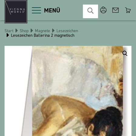
MENÜ
Start
Shop
Magnete
Lesezeichen
Lesezeichen Ballerina 2 magnetisch
Produktgruppen
Deko
Diverses
Kosmetik
Küche
Macart
Magnete
Pins
POS
Schlüsselanhänger
Schreibwaren
Spiele / Kinder
Textilien
Weihnachten
bauxili
The Heart Bear
Stringlies