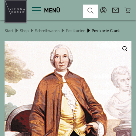
MENÜ
Start
Shop
Schreibwaren
Postkarten
Postkarte Gluck
Produktgruppen
Deko
Diverses
Kosmetik
Küche
Macart
Magnete
Pins
POS
Schlüsselanhänger
Schreibwaren
Spiele / Kinder
Textilien
Weihnachten
bauxili
The Heart Bear
Stringlies