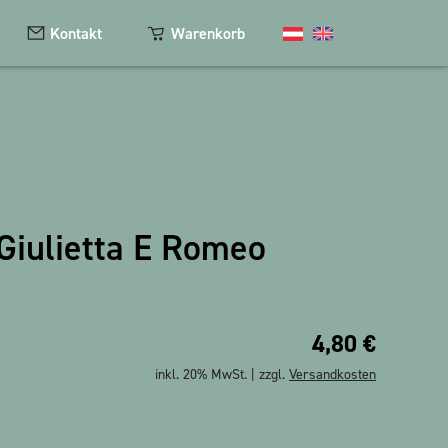
Kontakt
Warenkorb
Kosmetik
Magnete
Giulietta E Romeo
Schlüsselanhänger
Textilien
The Heart Bear
4,80
€
inkl. 20% MwSt. | zzgl.
Versandkosten