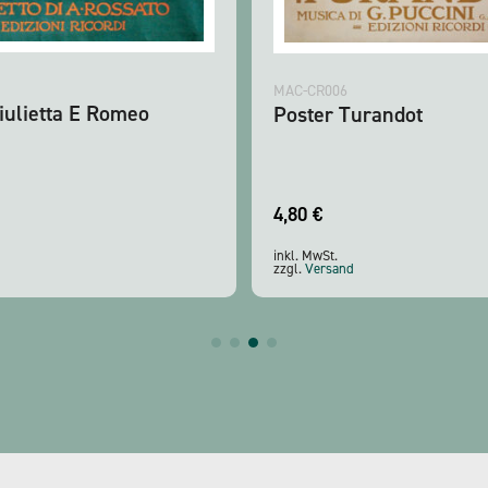
MAC-CR006
iulietta E Romeo
Poster Turandot
4,80
€
inkl. MwSt.
zzgl.
Versand