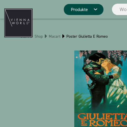
Produkte
Produktgrupp
Start
Shop
Macart
Poster Giulietta E Romeo
Deko
Küche
Pins
Schreibwaren
Weihnachten
Stringlies