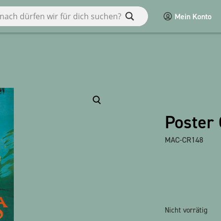
Mein Konto
en
Diverses
Macart
Poster 
POS
MAC-CR148
Spiele / Kinder
bauxili
Alle Produkte anzeigen
Nicht vorrätig