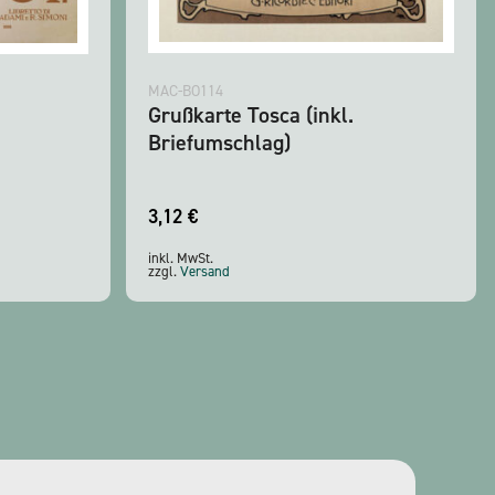
MAC-BO114
Grußkarte Tosca (inkl.
Briefumschlag)
3,12
€
inkl. MwSt.
zzgl.
Versand