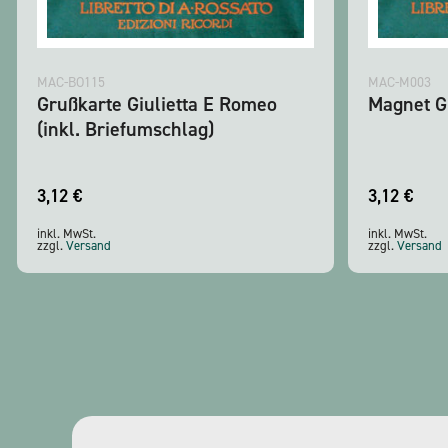
MAC-BO115
MAC-M003
Grußkarte Giulietta E Romeo
Magnet G
(inkl. Briefumschlag)
3,12
€
3,12
€
inkl. MwSt.
inkl. MwSt.
zzgl.
Versand
zzgl.
Versand