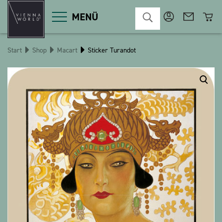
MENÜ
Start
Shop
Macart
Sticker Turandot
Produktgruppen
Deko
Diverses
Kosmetik
Küche
Macart
Magnete
Pins
POS
Schlüsselanhänger
Schreibwaren
Spiele / Kinder
Textilien
Weihnachten
bauxili
The Heart Bear
Stringlies