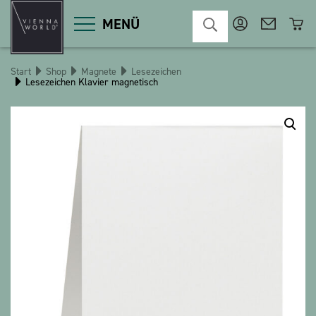
MENÜ
Start
Shop
Magnete
Lesezeichen
Lesezeichen Klavier magnetisch
Produktgruppen
Deko
Diverses
Kosmetik
Küche
Macart
Magnete
Pins
POS
Schlüsselanhänger
Schreibwaren
Spiele / Kinder
Textilien
Weihnachten
bauxili
The Heart Bear
Stringlies