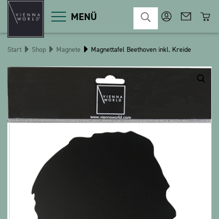
MENÜ
Start
Shop
Magnete
Magnettafel Beethoven inkl. Kreide
Produktgruppen
Deko
Diverses
Kosmetik
Küche
Macart
Magnete
Pins
POS
Schlüsselanhänger
Schreibwaren
Spiele / Kinder
Textilien
Weihnachten
bauxili
The Heart Bear
Stringlies