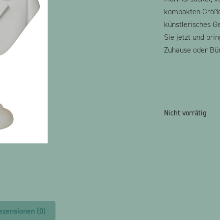
kompakten Größe 
künstlerisches G
Sie jetzt und bri
Zuhause oder Bür
Nicht vorrätig
ezensionen (0)