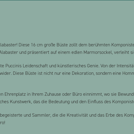
Alabaster! Diese 16 cm große Büste zollt dem berühmten Komponiste
Alabaster und präsentiert auf einem edlen Marmorsockel, verleiht s
e Puccinis Leidenschaft und künstlerisches Genie. Von der Intensität
wider. Diese Büste ist nicht nur eine Dekoration, sondern eine Homm
nen Ehrenplatz in Ihrem Zuhause oder Büro einnimmt, wo sie Bewund
isches Kunstwerk, das die Bedeutung und den Einfluss des Komponist
begeisterte und Sammler, die die Kreativität und das Erbe des Kompo
ro!