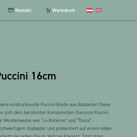
Kontakt
Warenkorb
Kosmetik
Magnete
Puccini 16cm
Schlüsselanhänger
Textilien
The Heart Bear
sere eindrucksvolle Puccini-Büste aus Alabaster! Diese
te zollt dem berühmten Komponisten Giacomo Puccini
für Meisterwerke wie “La Bohème” und “Tosca”.
hochwertigem Alabaster und präsentiert auf einem edlen
rleiht sie jedem Raum zeitlose Eleganz. Trotz ihrer