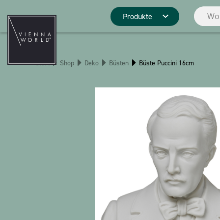
Produkte
Produktgrupp
Start
Shop
Deko
Büsten
Büste Puccini 16cm
Deko
Küche
Pins
Schreibwaren
Weihnachten
Stringlies