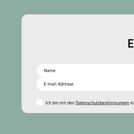
E
Name
*
Email
*
Consent
Ich bin mit den
Datenschutzbestimmungen
ei
*