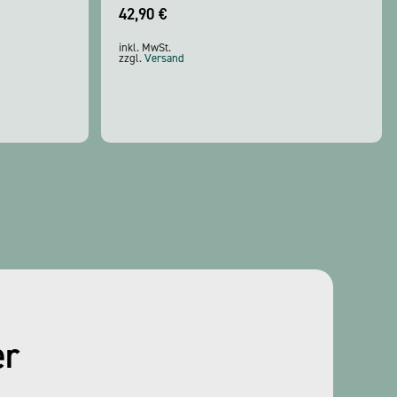
42,90
€
inkl. MwSt.
zzgl.
Versand
er