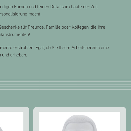
endigen Farben und feinen Details im Laufe der Zeit
ersonalisierung macht.
Geschenke für Freunde, Familie oder Kollegen, die Ihre
sikinstrumenten!
mente erstrahlen. Egal, ob Sie Ihrem Arbeitsbereich eine
n und erheben.