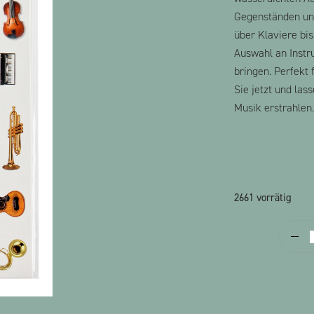
Gegenständen und
über Klaviere bis
Auswahl an Instr
bringen. Perfekt
Sie jetzt und la
Musik erstrahlen.
2661 vorrätig
S
I
(
B