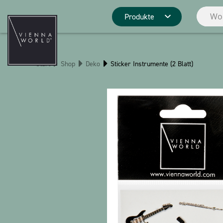
Produkte
Produktgrupp
Start
Shop
Deko
Sticker Instrumente (2 Blatt)
Deko
Küche
Pins
Schreibwaren
Weihnachten
Stringlies