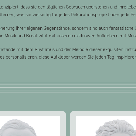
 konzipiert, dass sie den täglichen Gebrauch überstehen und ihre leb
tfernen, was sie vielseitig für jedes Dekorationsprojekt oder jede P
hönerung Ihrer eigenen Gegenstände, sondern sind auch fantastische 
 an Musik und Kreativität mit unseren exklusiven Aufklebern mit Mu
genstände mit dem Rhythmus und der Melodie dieser exquisiten Instru
es personalisieren, diese Aufkleber werden Sie jeden Tag inspiriere