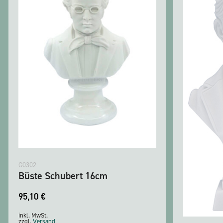
G0302
Büste Schubert 16cm
95,10
€
inkl. MwSt.
zzgl.
Versand