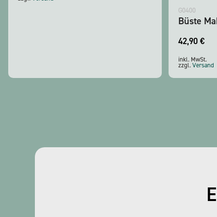
G0400
Büste Ma
42,90
€
inkl. MwSt.
zzgl.
Versand
E