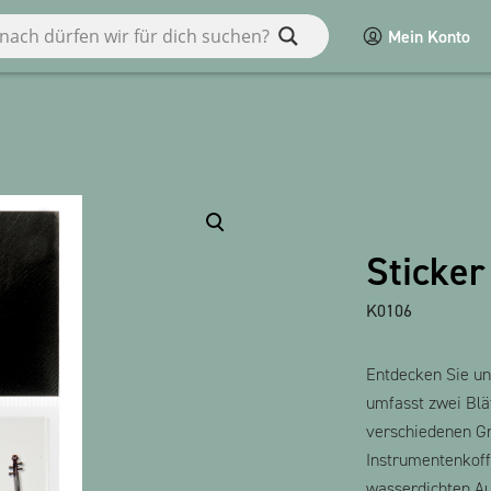
Mein Konto
en
Diverses
Macart
Sticker
POS
K0106
Spiele / Kinder
bauxili
Entdecken Sie un
Alle Produkte anzeigen
umfasst zwei Blä
verschiedenen Gr
Instrumentenkoff
wasserdichten Au