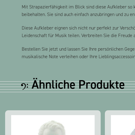
Mit Strapazierfähigkeit im Blick sind diese Aufkleber so
beibehalten. Sie sind auch einfach anzubringen und zu en
Diese Aufkleber eignen sich nicht nur perfekt zur Versc
Leidenschaft für Musik teilen. Verbreiten Sie die Freude
Bestellen Sie jetzt und lassen Sie Ihre persönlichen Ge
musikalische Note verleihen oder Ihre Lieblingsaccessoir
Ähnliche Produkte