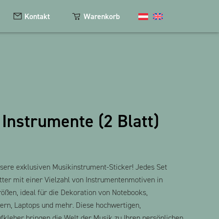
Kontakt
Warenkorb
Kosmetik
Magnete
 Instrumente (2 Blatt)
Schlüsselanhänger
Textilien
The Heart Bear
sere exklusiven Musikinstrument-Sticker! Jedes Set
tter mit einer Vielzahl von Instrumentenmotiven in
ößen, ideal für die Dekoration von Notebooks,
ern, Laptops und mehr. Diese hochwertigen,
fkleber bringen die Welt der Musik zu Ihren persönlichen