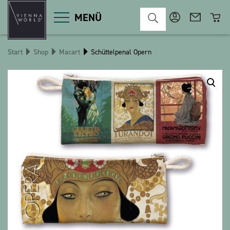
MENÜ
Start
Shop
Macart
Schüttelpenal Opern
Produktgruppen
Deko
Diverses
Kosmetik
Küche
Macart
Magnete
Pins
POS
Schlüsselanhänger
Schreibwaren
Spiele / Kinder
Textilien
Weihnachten
bauxili
The Heart Bear
Stringlies