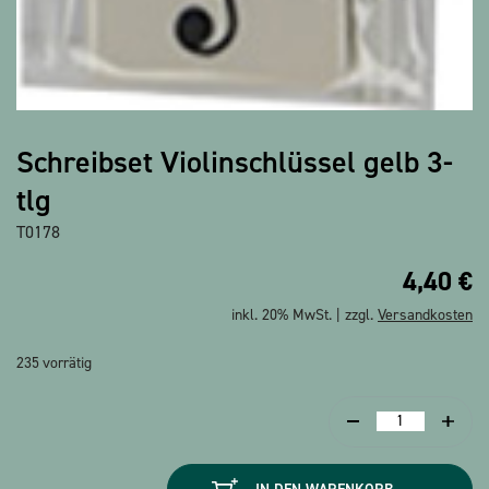
Schreibset Violinschlüssel gelb 3-
tlg
T0178
4,40
€
inkl. 20% MwSt. | zzgl.
Versandkosten
235 vorrätig
Schreibset
Violinschlüssel
gelb