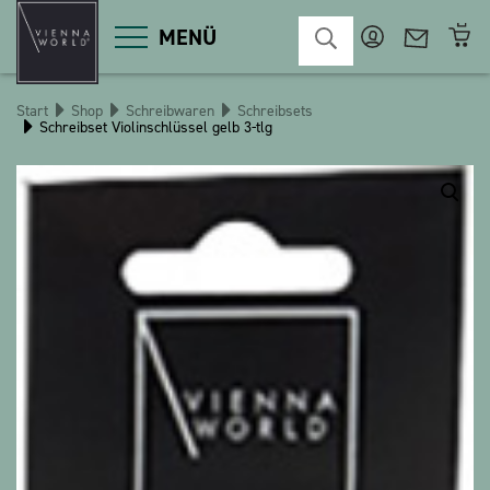
MENÜ
Start
Shop
Schreibwaren
Schreibsets
Schreibset Violinschlüssel gelb 3-tlg
Produktgruppen
Deko
Diverses
Kosmetik
Küche
Macart
Magnete
Pins
POS
Schlüsselanhänger
Schreibwaren
Spiele / Kinder
Textilien
Weihnachten
bauxili
The Heart Bear
Stringlies