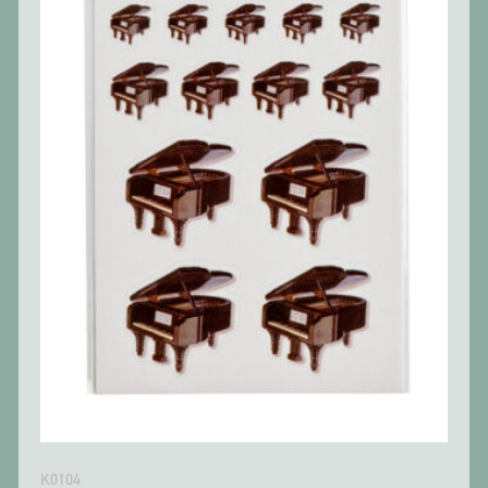
K0104