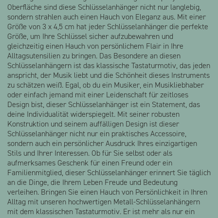
Oberfläche sind diese Schlüsselanhänger nicht nur langlebig,
Alle Produkte anzeigen
sondern strahlen auch einen Hauch von Eleganz aus. Mit einer
Größe von 3 x 4,5 cm hat jeder Schlüsselanhänger die perfekte
Größe, um Ihre Schlüssel sicher aufzubewahren und
gleichzeitig einen Hauch von persönlichem Flair in Ihre
Alltagsutensilien zu bringen. Das Besondere an diesen
Schlüsselanhängern ist das klassische Tastaturmotiv, das jeden
anspricht, der Musik liebt und die Schönheit dieses Instruments
zu schätzen weiß. Egal, ob du ein Musiker, ein Musikliebhaber
oder einfach jemand mit einer Leidenschaft für zeitloses
Design bist, dieser Schlüsselanhänger ist ein Statement, das
deine Individualität widerspiegelt. Mit seiner robusten
Konstruktion und seinem auffälligen Design ist dieser
Schlüsselanhänger nicht nur ein praktisches Accessoire,
sondern auch ein persönlicher Ausdruck Ihres einzigartigen
Stils und Ihrer Interessen. Ob für Sie selbst oder als
aufmerksames Geschenk für einen Freund oder ein
Familienmitglied, dieser Schlüsselanhänger erinnert Sie täglich
an die Dinge, die Ihrem Leben Freude und Bedeutung
verleihen. Bringen Sie einen Hauch von Persönlichkeit in Ihren
Alltag mit unseren hochwertigen Metall-Schlüsselanhängern
mit dem klassischen Tastaturmotiv. Er ist mehr als nur ein