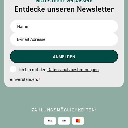
Nichts mehr verpassen!
Entdecke unseren Newsletter
Name
*
Email
*
Consent
Ich bin mit den
Datenschutzbestimmungen
einverstanden.
*
*
ZAHLUNGSMÖGLICHKEITEN: