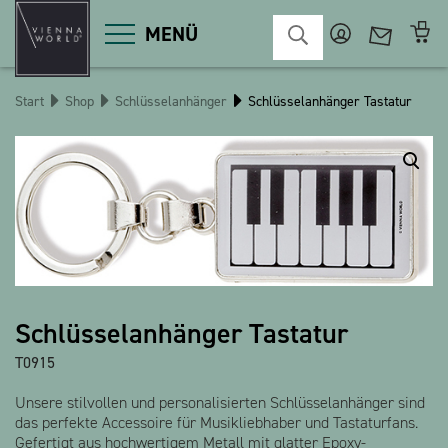
MENÜ
Start
Shop
Schlüsselanhänger
Schlüsselanhänger Tastatur
Produktgruppen
Deko
Diverses
Kosmetik
Küche
Macart
Magnete
Pins
POS
Schlüsselanhänger
Schreibwaren
Schlüsselanhänger Tastatur
Spiele / Kinder
Textilien
T0915
Weihnachten
bauxili
Unsere stilvollen und personalisierten Schlüsselanhänger sind
das perfekte Accessoire für Musikliebhaber und Tastaturfans.
The Heart Bear
Stringlies
Gefertigt aus hochwertigem Metall mit glatter Epoxy-