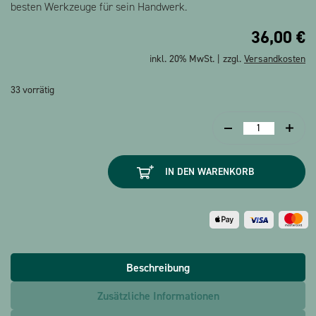
besten Werkzeuge für sein Handwerk.
36,00
€
inkl. 20% MwSt. | zzgl.
Versandkosten
33 vorrätig
Radiergummi
Topperbox
schwarz/weiss
IN DEN WARENKORB
(120
Stk)
Menge
Beschreibung
Zusätzliche Informationen