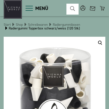
MENÜ
Start
Shop
Schreibwaren
Radiergummiboxen
Radiergummi Topperbox schwarz/weiss (120 Stk)
Produktgruppen
Deko
Diverses
Kosmetik
Küche
Macart
Magnete
Pins
POS
Schlüsselanhänger
Schreibwaren
Spiele / Kinder
Textilien
Weihnachten
bauxili
The Heart Bear
Stringlies