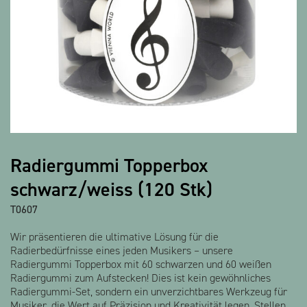
Alle Produkte anzeigen
Radiergummi Topperbox
schwarz/weiss (120 Stk)
T0607
Wir präsentieren die ultimative Lösung für die
Radierbedürfnisse eines jeden Musikers – unsere
Radiergummi Topperbox mit 60 schwarzen und 60 weißen
Radiergummi zum Aufstecken! Dies ist kein gewöhnliches
Radiergummi-Set, sondern ein unverzichtbares Werkzeug für
Musiker, die Wert auf Präzision und Kreativität legen. Stellen