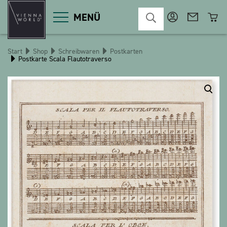
MENÜ
Start
Shop
Schreibwaren
Postkarten
Postkarte Scala Flautotraverso
Produktgruppen
Deko
Diverses
Kosmetik
Küche
Macart
Magnete
Pins
POS
Schlüsselanhänger
Schreibwaren
Spiele / Kinder
Textilien
Weihnachten
bauxili
The Heart Bear
Stringlies