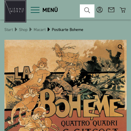
MENÜ
Start
Shop
Macart
Postkarte Boheme
Produktgruppen
Deko
Diverses
Kosmetik
Küche
Macart
Magnete
Pins
POS
Schlüsselanhänger
Schreibwaren
Spiele / Kinder
Textilien
Weihnachten
bauxili
The Heart Bear
Stringlies