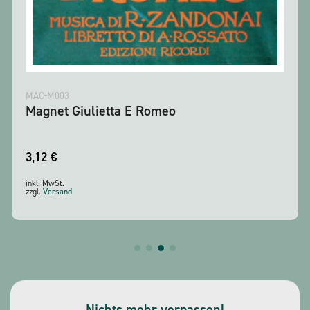
MAC-M003
Magnet Giulietta E Romeo
3,12
€
inkl. MwSt.
zzgl.
Versand
Nichts mehr verpassen!