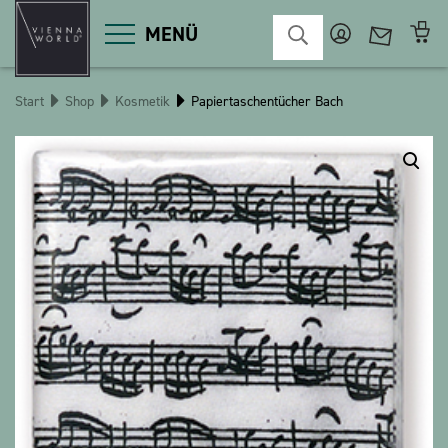
MENÜ
Start
Shop
Kosmetik
Papiertaschentücher Bach
Produktgruppen
Deko
Diverses
Kosmetik
Küche
Macart
Magnete
Pins
POS
Schlüsselanhänger
Schreibwaren
Spiele / Kinder
Textilien
Weihnachten
bauxili
The Heart Bear
Stringlies