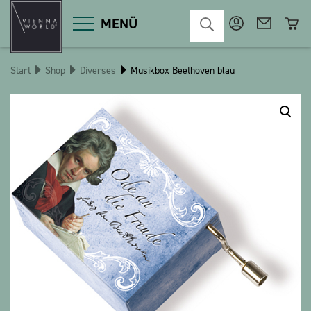
MENÜ
Start
Shop
Diverses
Musikbox Beethoven blau
Produktgruppen
Deko
Diverses
Kosmetik
Küche
Macart
Magnete
Pins
POS
Schlüsselanhänger
Schreibwaren
Spiele / Kinder
Textilien
Weihnachten
bauxili
The Heart Bear
Stringlies