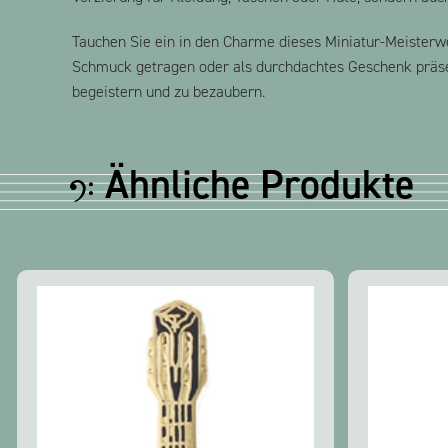
Tauchen Sie ein in den Charme dieses Miniatur-Meisterw
Schmuck getragen oder als durchdachtes Geschenk präsent
begeistern und zu bezaubern.
Ähnliche Produkte