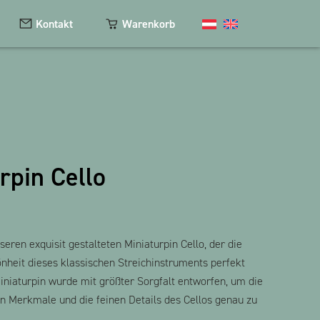
Kontakt
Warenkorb
Kosmetik
Magnete
rpin Cello
Schlüsselanhänger
Textilien
The Heart Bear
eren exquisit gestalteten Miniaturpin Cello, der die
nheit dieses klassischen Streichinstruments perfekt
iniaturpin wurde mit größter Sorgfalt entworfen, um die
en Merkmale und die feinen Details des Cellos genau zu