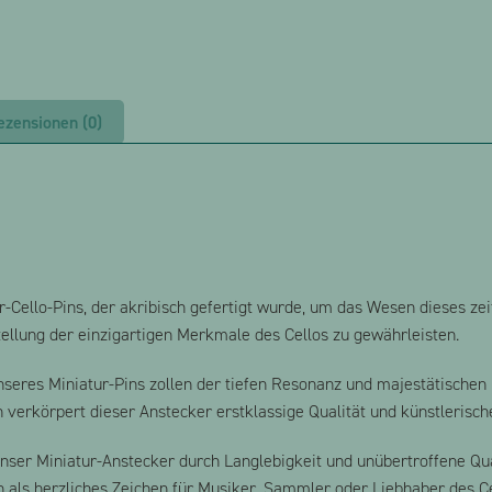
ezensionen (0)
r-Cello-Pins, der akribisch gefertigt wurde, um das Wesen dieses ze
tellung der einzigartigen Merkmale des Cellos zu gewährleisten.
eres Miniatur-Pins zollen der tiefen Resonanz und majestätischen 
n verkörpert dieser Anstecker erstklassige Qualität und künstlerisch
unser Miniatur-Anstecker durch Langlebigkeit und unübertroffene Qua
h als herzliches Zeichen für Musiker, Sammler oder Liebhaber des Ce