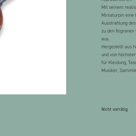
Mit seinem realis
Miniaturpin eine
Ausstrahlung des
zu den filigranen
aus.
Hergestellt aus h
und von höchster 
für Kleidung, Ta
Musiker, Sammler
Nicht vorrätig