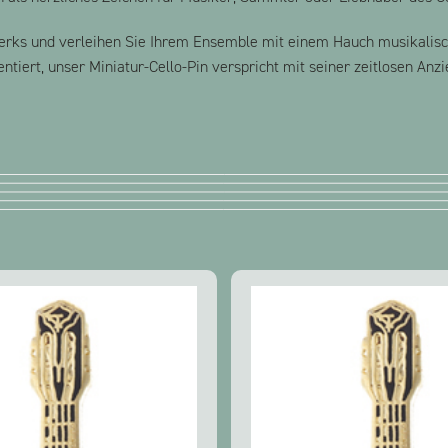
erks und verleihen Sie Ihrem Ensemble mit einem Hauch musikalische
iert, unser Miniatur-Cello-Pin verspricht mit seiner zeitlosen Anz