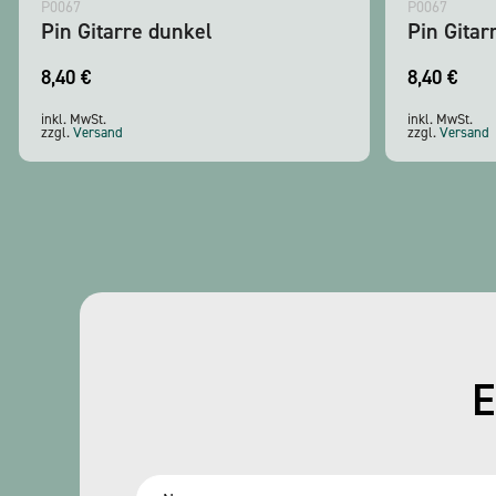
P0067
P0067
Pin Gitarre dunkel
Pin Gitar
8,40
€
8,40
€
inkl. MwSt.
inkl. MwSt.
zzgl.
Versand
zzgl.
Versand
E
Name