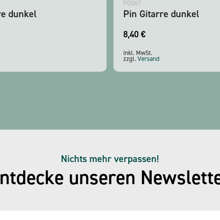
P0067
re dunkel
Pin Gitarre dunkel
8,40
€
inkl. MwSt.
zzgl.
Versand
Nichts mehr verpassen!
ntdecke unseren Newslett