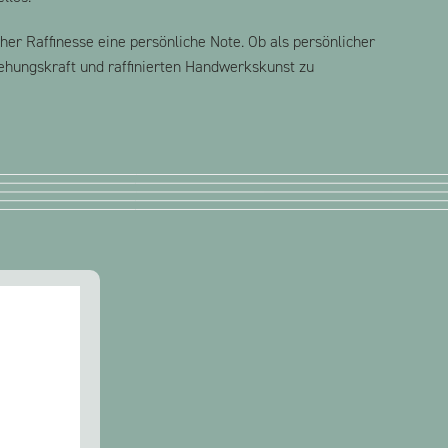
r Raffinesse eine persönliche Note. Ob als persönlicher
iehungskraft und raffinierten Handwerkskunst zu