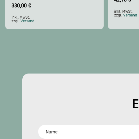
330,00
€
inkl. MwSt.
zzgl.
Versand
inkl. MwSt.
zzgl.
Versand
E
Name
*