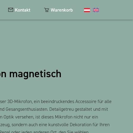
Kontakt
Warenkorb
Kosmetik
Magnete
on magnetisch
Schlüsselanhänger
Textilien
The Heart Bear
ser 3D-Mikrofon, ein beeindruckendes Accessoire für alle
nd Gesangsenthusiasten. Detailgetreu gestaltet und mit
en Optik versehen, ist dieses Mikrofon nicht nur ein
zeug, sondern auch eine kunstvolle Dekoration für Ihren
 Regal oder jeden anderen Ort, den Sie wählen.