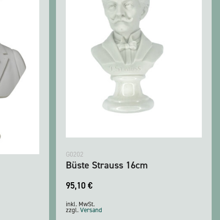
G0202
Büste Strauss 16cm
95,10
€
inkl. MwSt.
zzgl.
Versand