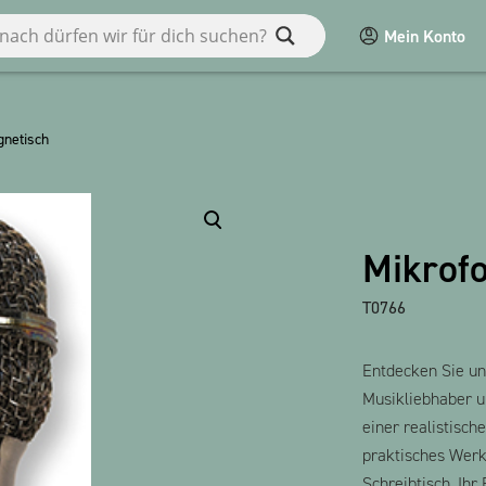
Mein Konto
en
gnetisch
Diverses
Macart
Mikrof
POS
T0766
Spiele / Kinder
bauxili
Entdecken Sie un
Alle Produkte anzeigen
Musikliebhaber u
einer realistisch
praktisches Werk
Schreibtisch, Ihr