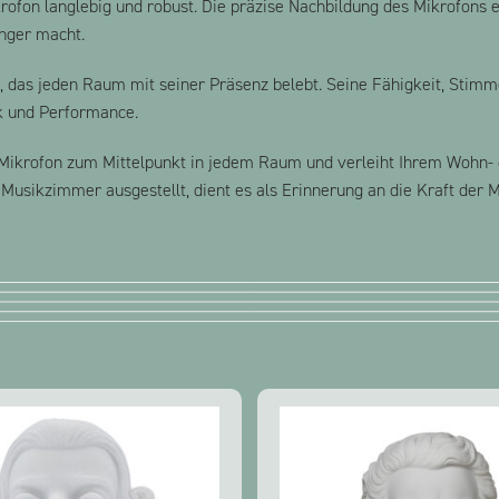
krofon langlebig und robust. Die präzise Nachbildung des Mikrofons 
nger macht.
t, das jeden Raum mit seiner Präsenz belebt. Seine Fähigkeit, Sti
k und Performance.
-Mikrofon zum Mittelpunkt in jedem Raum und verleiht Ihrem Wohn- 
sikzimmer ausgestellt, dient es als Erinnerung an die Kraft der M