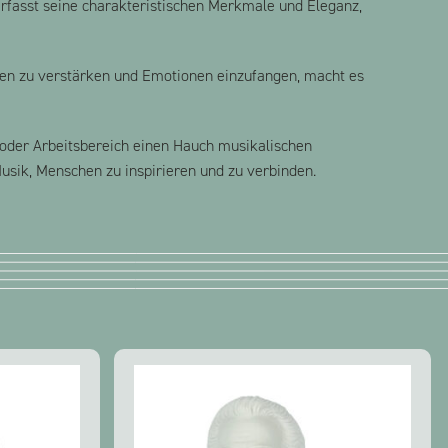
erfasst seine charakteristischen Merkmale und Eleganz,
mmen zu verstärken und Emotionen einzufangen, macht es
oder Arbeitsbereich einen Hauch musikalischen
usik, Menschen zu inspirieren und zu verbinden.