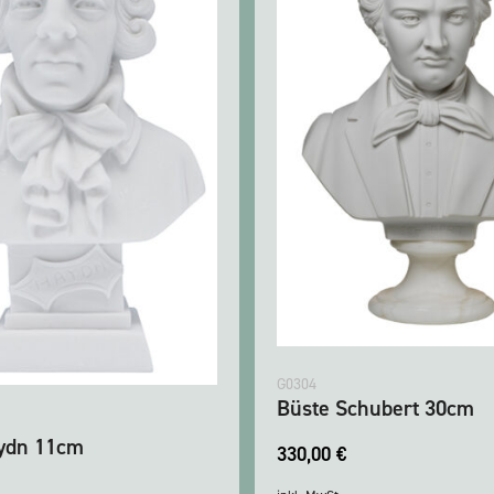
G0304
Büste Schubert 30cm
ydn 11cm
330,00
€