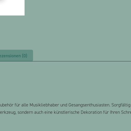
ezensionen (0)
behör für alle Musikliebhaber und Gesangsenthusiasten. Sorgfältig 
Werkzeug, sondern auch eine künstlerische Dekoration für Ihren Schre