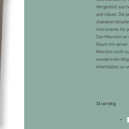
Hergestellt aus h
und robust. Die p
charakteristisch
Instruments für j
Das Mikrofon ist
Raum mit seiner 
Mikrofon nicht n
wundervolle Mögl
Arbeitsplatz zu u
33 vorrätig
M
m