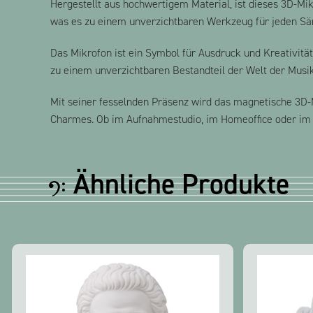
Hergestellt aus hochwertigem Material, ist dieses 3D-Mi
was es zu einem unverzichtbaren Werkzeug für jeden Sä
Das Mikrofon ist ein Symbol für Ausdruck und Kreativitä
zu einem unverzichtbaren Bestandteil der Welt der Musi
Mit seiner fesselnden Präsenz wird das magnetische 3D
Charmes. Ob im Aufnahmestudio, im Homeoffice oder im Mu
Ähnliche Produkte