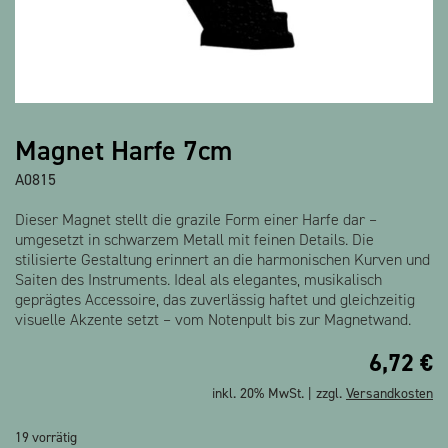
Alle Produkte anzeigen
Magnet Harfe 7cm
A0815
Dieser Magnet stellt die grazile Form einer Harfe dar –
umgesetzt in schwarzem Metall mit feinen Details. Die
stilisierte Gestaltung erinnert an die harmonischen Kurven und
Saiten des Instruments. Ideal als elegantes, musikalisch
geprägtes Accessoire, das zuverlässig haftet und gleichzeitig
visuelle Akzente setzt – vom Notenpult bis zur Magnetwand.
6,72
€
inkl. 20% MwSt. | zzgl.
Versandkosten
19 vorrätig