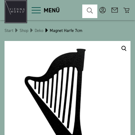
MENÜ
Start
Shop
Deko
Magnet Harfe 7cm
Produktgruppen
Deko
Diverses
Kosmetik
Küche
Macart
Magnete
Pins
POS
Schlüsselanhänger
Schreibwaren
Spiele / Kinder
Textilien
Weihnachten
bauxili
The Heart Bear
Stringlies