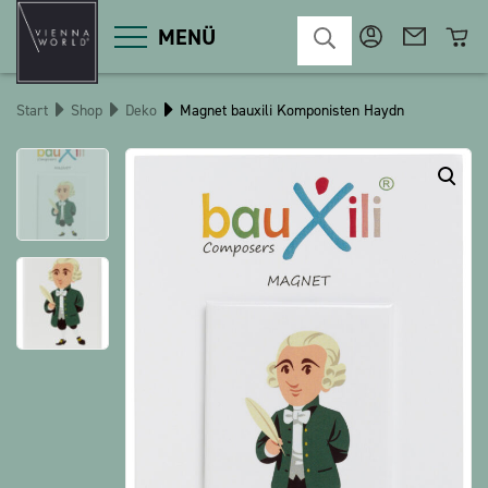
MENÜ
Start
Shop
Deko
Magnet bauxili Komponisten Haydn
Produktgruppen
Deko
Diverses
Kosmetik
Küche
Macart
Magnete
Pins
POS
Schlüsselanhänger
Schreibwaren
Spiele / Kinder
Textilien
Weihnachten
bauxili
The Heart Bear
Stringlies