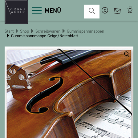
MENÜ
Start
Shop
Schreibwaren
Gummispannmappen
Gummispannmappe Geige/Notenblatt
Produktgruppen
Deko
Diverses
Kosmetik
Küche
Macart
Magnete
Pins
POS
Schlüsselanhänger
Schreibwaren
Spiele / Kinder
Textilien
Weihnachten
bauxili
The Heart Bear
Stringlies