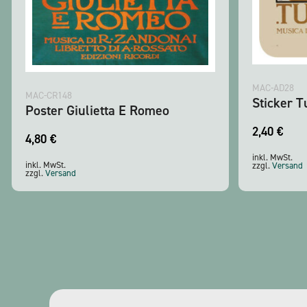
MAC-AD28
MAC-CR148
Sticker T
Poster Giulietta E Romeo
2,40
€
4,80
€
inkl. MwSt.
inkl. MwSt.
zzgl.
Versand
zzgl.
Versand