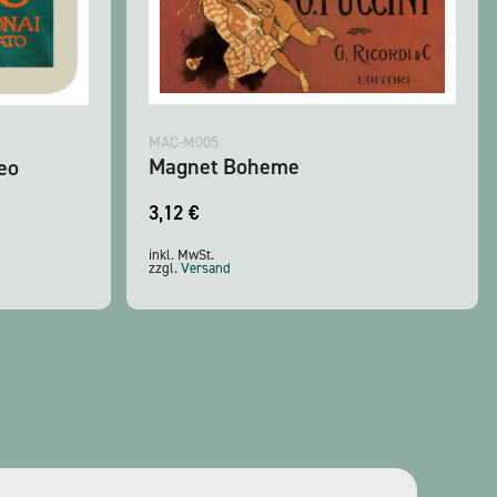
MAC-M005
Magnet Boheme
eo
3,12
€
inkl. MwSt.
zzgl.
Versand