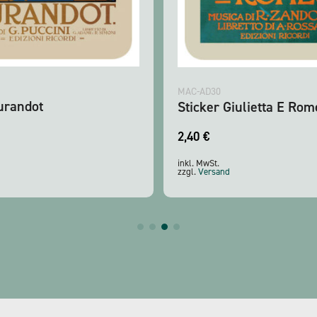
MAC-AD30
urandot
Sticker Giulietta E Rom
2,40
€
inkl. MwSt.
zzgl.
Versand