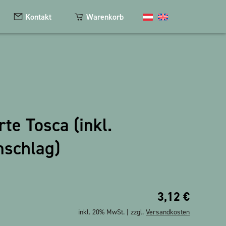
Kontakt
Warenkorb
Kosmetik
Magnete
te Tosca (inkl.
Schlüsselanhänger
mschlag)
Textilien
The Heart Bear
3,12
€
inkl. 20% MwSt. | zzgl.
Versandkosten