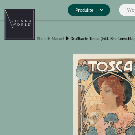
Produkte
Produktgrupp
Start
Shop
Macart
Grußkarte Tosca (inkl. Briefumschla
Deko
Küche
Pins
Schreibwaren
Weihnachten
Stringlies