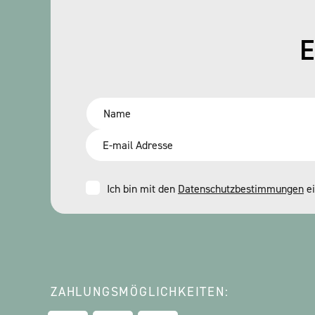
E
Name
*
Email
*
Consent
Ich bin mit den
Datenschutzbestimmungen
ei
*
ZAHLUNGSMÖGLICHKEITEN: