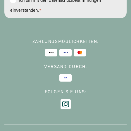
Consent
Ich bin mit den
Datenschutzbestimmungen
einverstanden.
*
*
ZAHLUNGSMÖGLICHKEITEN:
VERSAND DURCH:
FOLGEN SIE UNS: