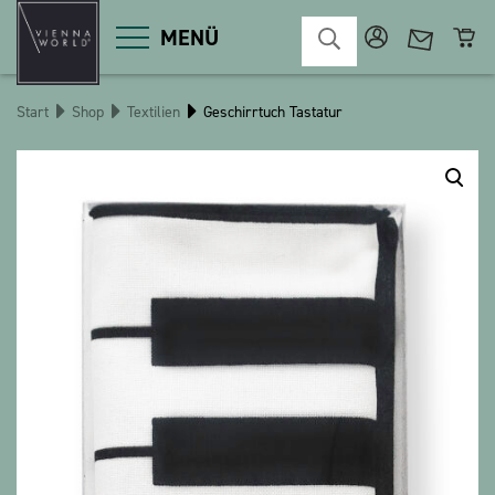
MENÜ
Start
Shop
Textilien
Geschirrtuch Tastatur
Produktgruppen
Deko
Diverses
Kosmetik
Küche
Macart
Magnete
Pins
POS
Schlüsselanhänger
Schreibwaren
Spiele / Kinder
Textilien
Weihnachten
bauxili
The Heart Bear
Stringlies