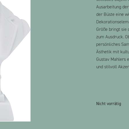
Ausarbeitung der
der Büste eine w
Dekorationseleme
Größe bringt sie 
zum Ausdruck. Ob
persönliches Sam
Ästhetik mit kul
Gustav Mahlers ei
und stilvoll Akze
Nicht vorrätig