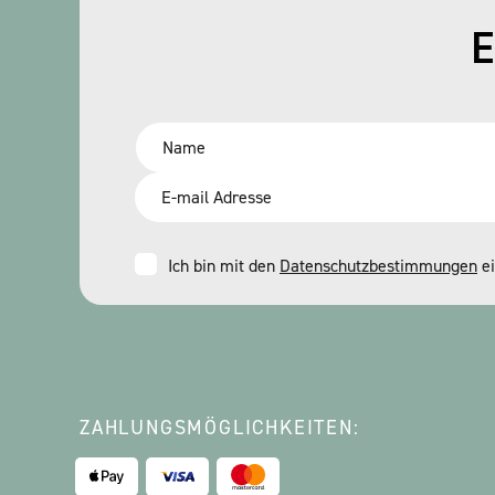
E
Name
*
Email
*
Consent
Ich bin mit den
Datenschutzbestimmungen
ei
*
ZAHLUNGSMÖGLICHKEITEN: