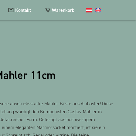
Kontakt
Warenkorb
Kosmetik
Magnete
Mahler 11cm
Schlüsselanhänger
Textilien
The Heart Bear
sere ausdrucksstarke Mahler-Büste aus Alabaster! Diese
tellung würdigt den Komponisten Gustav Mahler in
detailreicher Form. Gefertigt aus hochwertigem
f einem eleganten Marmorsockel montiert, ist sie ein
für Schreibtisch, Regal oder Vitrine. Die feine