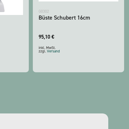
G0302
Büste Schubert 16cm
95,10
€
inkl. MwSt.
zzgl.
Versand