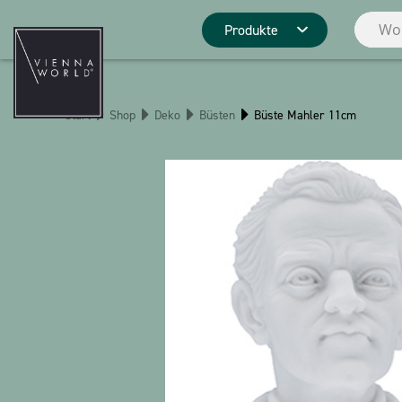
Produkte
Produktgrupp
Start
Shop
Deko
Büsten
Büste Mahler 11cm
Deko
Küche
Pins
Schreibwaren
Weihnachten
Stringlies