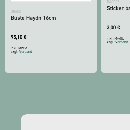
BA0005
Sticker ba
G0602
Büste Haydn 16cm
3,00
€
95,10
€
inkl. MwSt.
zzgl.
Versand
inkl. MwSt.
zzgl.
Versand