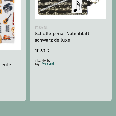
T0826DL
Schüttelpenal Notenblatt
schwarz de luxe
10,60
€
inkl. MwSt.
mente
zzgl.
Versand