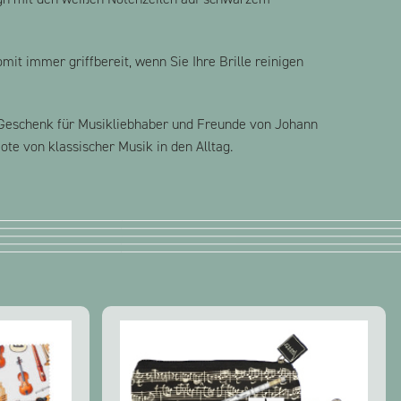
mit immer griffbereit, wenn Sie Ihre Brille reinigen
es Geschenk für Musikliebhaber und Freunde von Johann
ote von klassischer Musik in den Alltag.