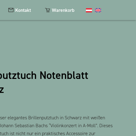
Kontakt
Warenkorb
Kosmetik
Magnete
putztuch Notenblatt
Schlüsselanhänger
z
Textilien
The Heart Bear
ser elegantes Brillenputztuch in Schwarz mit weißen
Johann Sebastian Bachs “Violinkonzert in A-Moll”. Dieses
uch ist nicht nur ein praktisches Accessoire zur