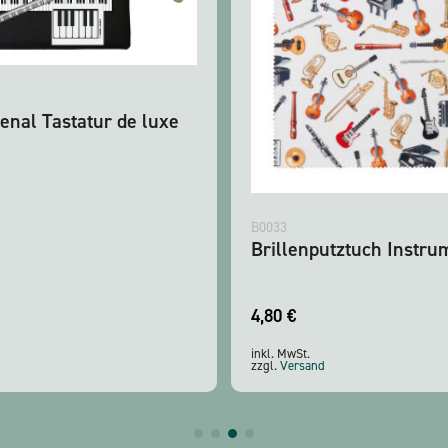
enal Tastatur de luxe
B0033
Brillenputztuch Instru
4,80
€
inkl. MwSt.
zzgl.
Versand