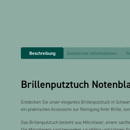
Beschreibung
Zusätzliche Informationen
R
Brillenputztuch Notenbl
Entdecken Sie unser elegantes Brillenputztuch in Schwar
ein praktisches Accessoire zur Reinigung Ihrer Brille, so
Das Brillenputztuch besteht aus Mikrofaser, einem sanften
Die Mikrofasern sind besonders saugfähig und können S