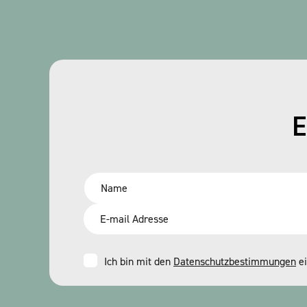
E
Name
*
Email
*
Consent
Ich bin mit den
Datenschutzbestimmungen
ei
*