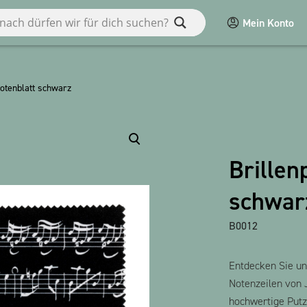
Mein Konto
en
Notenblatt schwarz
Diverses
Macart
Brillen
POS
schwar
Spiele / Kinder
bauxili
B0012
Alle Produkte anzeigen
Entdecken Sie un
Notenzeilen von 
hochwertige Putzt