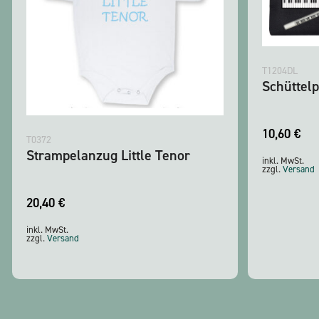
T1204DL
Schüttelp
10,60
€
T0372
Strampelanzug Little Tenor
inkl. MwSt.
zzgl.
Versand
20,40
€
inkl. MwSt.
zzgl.
Versand