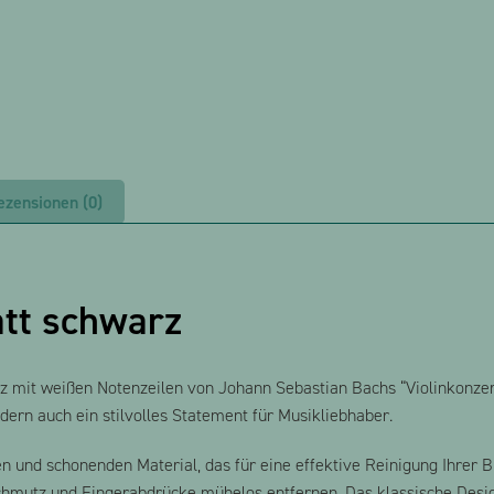
ezensionen (0)
att schwarz
z mit weißen Notenzeilen von Johann Sebastian Bachs “Violinkonzert 
ndern auch ein stilvolles Statement für Musikliebhaber.
 und schonenden Material, das für eine effektive Reinigung Ihrer Bri
chmutz und Fingerabdrücke mühelos entfernen. Das klassische Desi