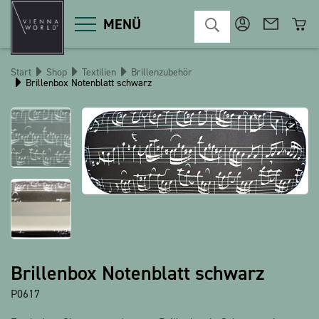
MENÜ
Start
Shop
Textilien
Brillenzubehör
Brillenbox Notenblatt schwarz
Produktgruppen
Deko
Diverses
Kosmetik
Küche
Macart
Magnete
Pins
POS
Schlüsselanhänger
Schreibwaren
Spiele / Kinder
Textilien
Brillenbox Notenblatt schwarz
Weihnachten
bauxili
P0617
The Heart Bear
Stringlies