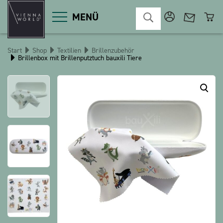
MENÜ
Start
Shop
Textilien
Brillenzubehör
Brillenbox mit Brillenputztuch bauxili Tiere
Produktgruppen
Deko
Diverses
Kosmetik
Küche
Macart
Magnete
Pins
POS
Schlüsselanhänger
Schreibwaren
Spiele / Kinder
Textilien
Weihnachten
bauxili
The Heart Bear
Stringlies