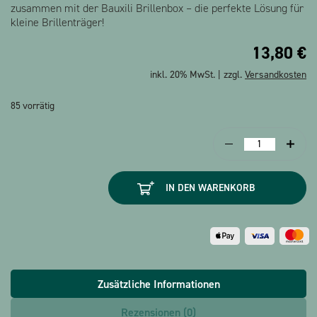
zusammen mit der Bauxili Brillenbox – die perfekte Lösung für
kleine Brillenträger!
13,80
€
inkl. 20% MwSt. | zzgl.
Versandkosten
85 vorrätig
Brillenbox
mit
Brillenputztuch
IN DEN WARENKORB
bauxili
Tiere
Menge
Zusätzliche Informationen
Rezensionen (0)