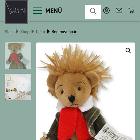
MENÜ
Start
Shop
Deko
Beethovenbär
Produktgruppen
Deko
Diverses
Kosmetik
Küche
Macart
Magnete
Pins
POS
Schlüsselanhänger
Schreibwaren
Spiele / Kinder
Textilien
Weihnachten
bauxili
The Heart Bear
Stringlies