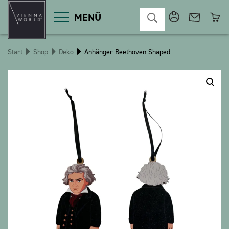
MENÜ
Start
Shop
Deko
Anhänger Beethoven Shaped
Produktgruppen
Deko
Diverses
Kosmetik
Küche
Macart
Magnete
Pins
POS
Schlüsselanhänger
Schreibwaren
Spiele / Kinder
Textilien
Weihnachten
bauxili
The Heart Bear
Stringlies